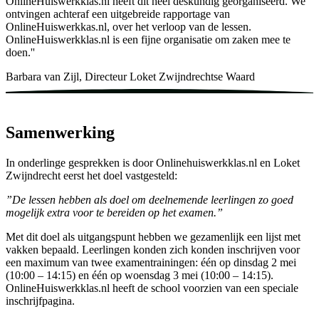
OnlineHuiswerkklas.nl heeft dit heel deskundig georganiseerd. We
ontvingen achteraf een uitgebreide rapportage van
OnlineHuiswerkkas.nl, over het verloop van de lessen.
OnlineHuiswerkklas.nl is een fijne organisatie om zaken mee te
doen.''
Barbara van Zijl, Directeur Loket Zwijndrechtse Waard
Samenwerking
In onderlinge gesprekken is door Onlinehuiswerkklas.nl en Loket
Zwijndrecht eerst het doel vastgesteld:
”De lessen hebben als doel om deelnemende leerlingen zo goed
mogelijk extra voor te bereiden op het examen.”
Met dit doel als uitgangspunt hebben we gezamenlijk een lijst met
vakken bepaald. Leerlingen konden zich konden inschrijven voor
een maximum van twee examentrainingen: één op dinsdag 2 mei
(10:00 – 14:15) en één op woensdag 3 mei (10:00 – 14:15).
OnlineHuiswerkklas.nl heeft de school voorzien van een speciale
inschrijfpagina.